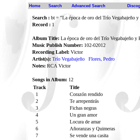
Home
Search
Advanced Search
Disco
Search :
bt = "La época de oro del Trío Vegabajeño y
Record :
1
Album Title:
La época de oro del Trío Vegabajeño y 
Music Publish Number:
102-02012
Recording Label:
Victor
Artist(s):
Trío Vegabajeño
Flores, Pedro
Notes:
RCA Victor
Songs in Album:
12
Track
Title
1
Corazón rendido
2
Te arrepentirás
3
Fichas negras
4
Un gran amor
5
Locura de amar
6
Añoranzas y Quimeras
7
Se vende una casita