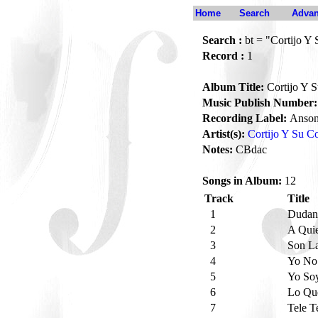
Home
Search
Advan
Search :
bt = "Cortijo Y
Record :
1
Album Title:
Cortijo Y 
Music Publish Number:
Recording Label:
Anson
Artist(s):
Cortijo Y Su 
Notes:
CBdac
Songs in Album:
12
Track
Title
1
Duda
2
A Qui
3
Son L
4
Yo No
5
Yo So
6
Lo Qu
7
Tele T