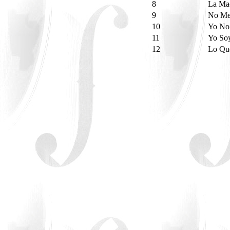
8
La Ma
9
No Me
10
Yo No
11
Yo So
12
Lo Qu