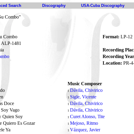
ced Search
Discography
USA-Cuba Discography
 Su Combo"
Su Combo
Format:
LP-12
ALP-1481
ia
Recording Plac
Combo
Recording Year
Location:
PR-4
Music Composer
ndo
Dávila, Chivirico
1
en
Sigle, Vicente
1
as Doce
Dávila, Chivirico
1
 Soy Vago
Dávila, Chivirico
1
y Quien Soy
Curet Alonso, Tite
1
e Quiero Es Gozar
Mejoso, Ritmo
1
ele Ya
Vázquez, Javier
1