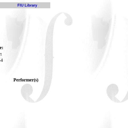
FIU Library
e:
:
-4
Performer(s)