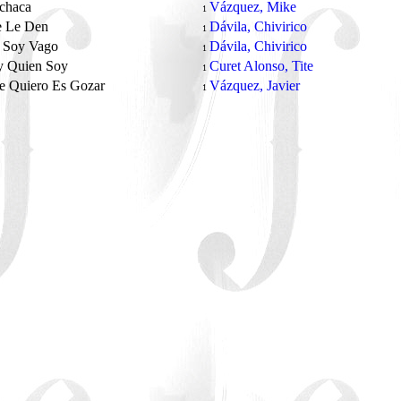
chaca
Vázquez, Mike
1
 Le Den
Dávila, Chivirico
1
 Soy Vago
Dávila, Chivirico
1
y Quien Soy
Curet Alonso, Tite
1
e Quiero Es Gozar
Vázquez, Javier
1