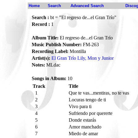
Home
Search
Advanced Search
Disco
Search :
bt = "El regreso de...el Gran Trío"
Record :
1
Album Title:
El regreso de...el Gran Trío
Music Publish Number:
FM-263
Recording Label:
Montilla
Artist(s):
El Gran Trío Lily, Mon y Junior
Notes:
MLdac
Songs in Album:
10
Track
Title
1
Que te vas...mentiras, no te vas
2
Locuras tengo de ti
3
Vivo para ti
4
Sufriendo por quererte
5
Donde estarás
6
Amor manchado
7
Miedo de amar