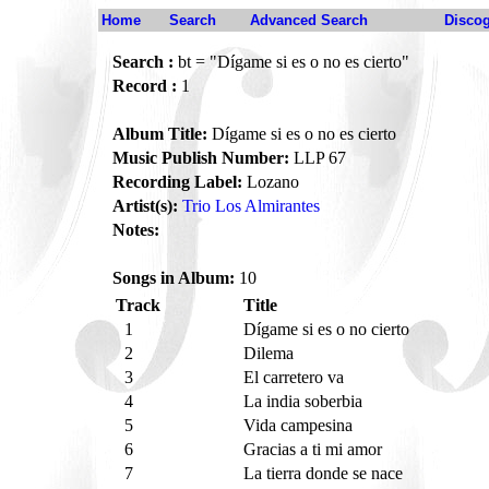
Home
Search
Advanced Search
Disco
Search :
bt = "Dígame si es o no es cierto"
Record :
1
Album Title:
Dígame si es o no es cierto
Music Publish Number:
LLP 67
Recording Label:
Lozano
Artist(s):
Trio Los Almirantes
Notes:
Songs in Album:
10
Track
Title
1
Dígame si es o no cierto
2
Dilema
3
El carretero va
4
La india soberbia
5
Vida campesina
6
Gracias a ti mi amor
7
La tierra donde se nace