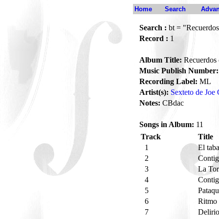
Home
Search
Advan
Search :
bt = "Recuerdos 
Record :
1
Album Title:
Recuerdos d
Music Publish Number:
Recording Label:
ML
Artist(s):
Sexteto de Joe
Notes:
CBdac
Songs in Album:
11
Track
Title
1
El tab
2
Contig
3
La Tor
4
Conti
5
Pataq
6
Ritmo
7
Deliri