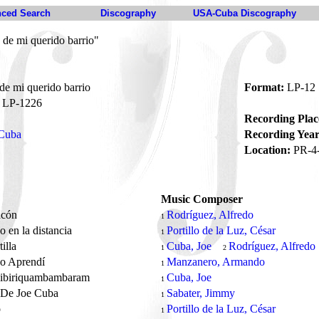
ced Search
Discography
USA-Cuba Discography
de mi querido barrio"
e mi querido barrio
Format:
LP-12
LP-1226
Recording Plac
 Cuba
Recording Year
Location:
PR-4
Music Composer
acón
Rodríguez, Alfredo
1
o en la distancia
Portillo de la Luz, César
1
tilla
Cuba, Joe
Rodríguez, Alfredo
1
2
go Aprendí
Manzanero, Armando
1
uibiriquambambaram
Cuba, Joe
1
 De Joe Cuba
Sabater, Jimmy
1
o
Portillo de la Luz, César
1