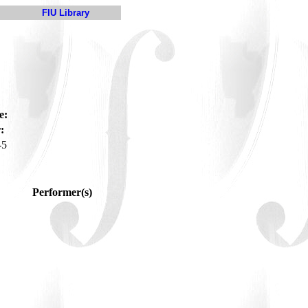
FIU Library
e:
:
-5
Performer(s)