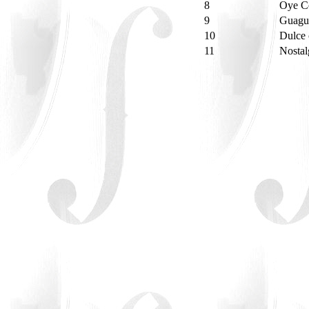
8
Oye 
9
Guagu
10
Dulce 
11
Nostal