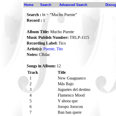
Home
Search
Advanced Search
Disco
Search :
bt = "Mucho Puente"
Record :
1
Album Title:
Mucho Puente
Music Publish Number:
TRLP-1115
Recording Label:
Tico
Artist(s):
Puente, Tito
Notes:
CBdac
Songs in Album:
12
Track
Title
1
New Guaguanco
2
Más Bajo
3
Juguetes del destino
4
Flamenco Mood
5
Y ahora que
6
Joropo Jorocon
7
Ban ban quere