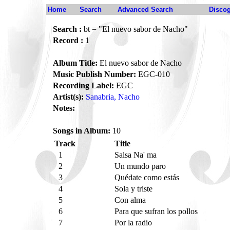
Home
Search
Advanced Search
Disco
Search :
bt = "El nuevo sabor de Nacho"
Record :
1
Album Title:
El nuevo sabor de Nacho
Music Publish Number:
EGC-010
Recording Label:
EGC
Artist(s):
Sanabria, Nacho
Notes:
Songs in Album:
10
Track
Title
1
Salsa Na' ma
2
Un mundo paro
3
Quédate como estás
4
Sola y triste
5
Con alma
6
Para que sufran los pollos
7
Por la radio