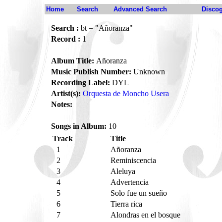
Home
Search
Advanced Search
Disco
Search :
bt = "Añoranza"
Record :
1
Album Title:
Añoranza
Music Publish Number:
Unknown
Recording Label:
DYL
Artist(s):
Orquesta de Moncho Usera
Notes:
Songs in Album:
10
Track
Title
1
Añoranza
2
Reminiscencia
3
Aleluya
4
Advertencia
5
Solo fue un sueño
6
Tierra rica
7
Alondras en el bosque