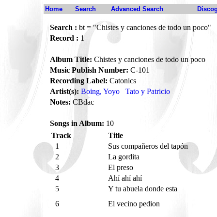
Home
Search
Advanced Search
Disco
Search :
bt = "Chistes y canciones de todo un poco"
Record :
1
Album Title:
Chistes y canciones de todo un poco
Music Publish Number:
C-101
Recording Label:
Catonics
Artist(s):
Boing, Yoyo
Tato y Patricio
Notes:
CBdac
Songs in Album:
10
Track
Title
1
Sus compañeros del tapón
2
La gordita
3
El preso
4
Ahí ahí ahí
5
Y tu abuela donde esta
6
El vecino pedion