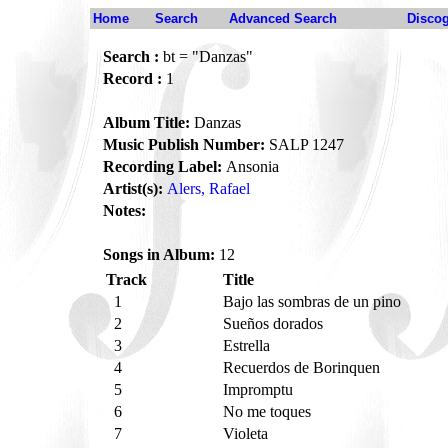
Home
Search
Advanced Search
Disco
Search :
bt = "Danzas"
Record :
1
Album Title:
Danzas
Music Publish Number:
SALP 1247
Recording Label:
Ansonia
Artist(s):
Alers, Rafael
Notes:
Songs in Album:
12
Track
Title
1
Bajo las sombras de un pino
2
Sueños dorados
3
Estrella
4
Recuerdos de Borinquen
5
Impromptu
6
No me toques
7
Violeta