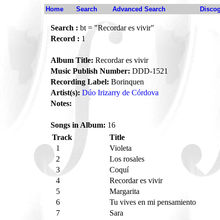
Home
Search
Advanced Search
Disco
Search :
bt = "Recordar es vivir"
Record :
1
Album Title:
Recordar es vivir
Music Publish Number:
DDD-1521
Recording Label:
Borinquen
Artist(s):
Dúo Irizarry de Córdova
Notes:
Songs in Album:
16
Track
Title
1
Violeta
2
Los rosales
3
Coquí
4
Recordar es vivir
5
Margarita
6
Tu vives en mi pensamiento
7
Sara