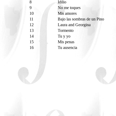
8
Idilio
9
No me toques
10
Mis amores
11
Bajo las sombras de un Pino
12
Laura and Georgina
13
Tormento
14
Tu y yo
15
Mis penas
16
Tu ausencia