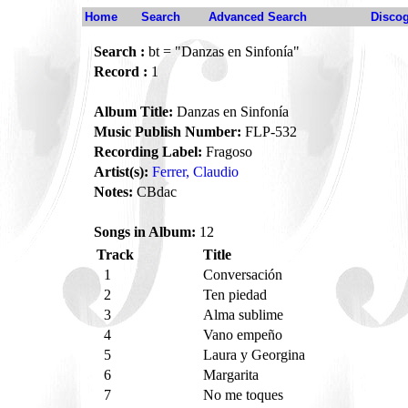
Home
Search
Advanced Search
Disco
Search :
bt = "Danzas en Sinfonía"
Record :
1
Album Title:
Danzas en Sinfonía
Music Publish Number:
FLP-532
Recording Label:
Fragoso
Artist(s):
Ferrer, Claudio
Notes:
CBdac
Songs in Album:
12
Track
Title
1
Conversación
2
Ten piedad
3
Alma sublime
4
Vano empeño
5
Laura y Georgina
6
Margarita
7
No me toques