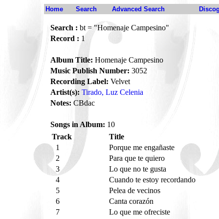
Home
Search
Advanced Search
Disco
Search :
bt = "Homenaje Campesino"
Record :
1
Album Title:
Homenaje Campesino
Music Publish Number:
3052
Recording Label:
Velvet
Artist(s):
Tirado, Luz Celenia
Notes:
CBdac
Songs in Album:
10
Track
Title
1
Porque me engañaste
2
Para que te quiero
3
Lo que no te gusta
4
Cuando te estoy recordando
5
Pelea de vecinos
6
Canta corazón
7
Lo que me ofreciste