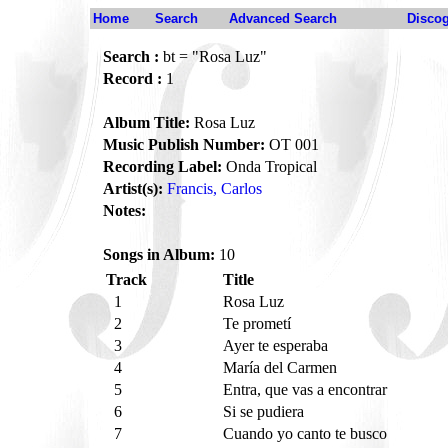
Home
Search
Advanced Search
Disco
Search :
bt = "Rosa Luz"
Record :
1
Album Title:
Rosa Luz
Music Publish Number:
OT 001
Recording Label:
Onda Tropical
Artist(s):
Francis, Carlos
Notes:
Songs in Album:
10
Track
Title
1
Rosa Luz
2
Te prometí
3
Ayer te esperaba
4
María del Carmen
5
Entra, que vas a encontrar
6
Si se pudiera
7
Cuando yo canto te busco