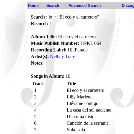
Home
Search
Advanced Search
Disco
Search :
bt = "El eco y el carretero"
Record :
1
Album Title:
El eco y el carretero
Music Publish Number:
HPKL 064
Recording Label:
Hit Parade
Artist(s):
Nelly y Tony
Notes:
Songs in Album:
10
Track
Title
1
El eco y el carretero
2
Lilly Marlene
3
Llévame contigo
4
La casa del sol naciente
5
Una niña triste
6
Canción de la serranía
7
Sola, sola