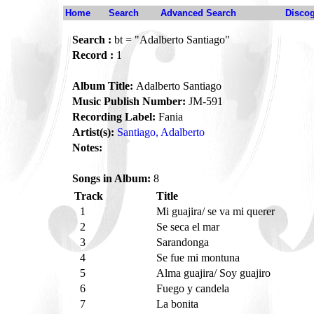
Home
Search
Advanced Search
Disco
Search :
bt = "Adalberto Santiago"
Record :
1
Album Title:
Adalberto Santiago
Music Publish Number:
JM-591
Recording Label:
Fania
Artist(s):
Santiago, Adalberto
Notes:
Songs in Album:
8
Track
Title
1
Mi guajira/ se va mi querer
2
Se seca el mar
3
Sarandonga
4
Se fue mi montuna
5
Alma guajira/ Soy guajiro
6
Fuego y candela
7
La bonita