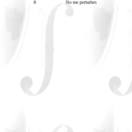
8
No me perturbes