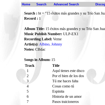
Home
Search
Advanced Search
Disco
Search :
bt = "15 éxitos más grandes y su Trío San Ju
Record :
1
Album Title:
15 éxitos más grandes y su Trío San Jua
Music Publish Number:
ULP-EX1
Recording Label:
Verne
Artist(s):
Albino, Johnny
Notes:
CBdac
Songs in Album:
15
Track
Title
1
Aquí tienes este disco
2
Por el bien de los dos
3
Tú me haces falta
4
Cosas como tú
5
Espinita
6
Historia de un amor
7
Pasos traicioneros