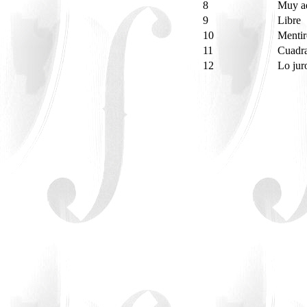
8
Muy a
9
Libre
10
Menti
11
Cuadr
12
Lo ju