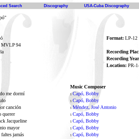
ced Search
Discography
USA-Cuba Discography
pó"
pó
Format:
LP-12
MVLP 94
la
Recording Plac
Recording Year
Location:
PR-1
Music Composer
ndo me dormí
Capó, Bobby
1
gulo
Capó, Bobby
1
jor canción
Méndez, José Antonio
1
o querer
Capó, Bobby
1
ack Jacqueline
Capó, Bobby
1
emio mayor
Capó, Bobby
1
faltes jamás
Capó, Bobby
1