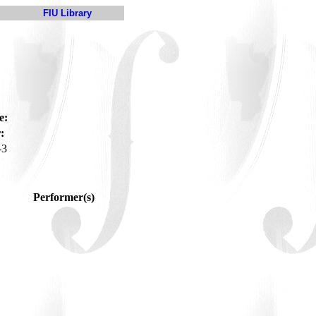
FIU Library
e:
:
-3
Performer(s)