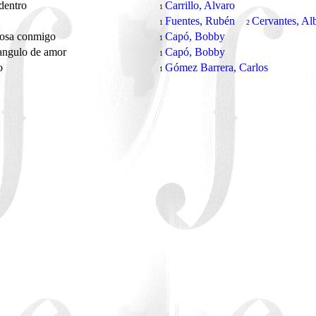
dentro
Carrillo, Alvaro
1
Fuentes, Rubén
Cervantes, Al
1
2
rosa conmigo
Capó, Bobby
1
angulo de amor
Capó, Bobby
1
ro
Gómez Barrera, Carlos
1