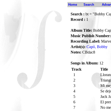
Home
Search
Advan
Search :
bt = "Bobby Ca
Record :
1
Album Title:
Bobby Ca
Music Publish Number:
Recording Label:
Marve
Artist(s):
Capó, Bobby
Notes:
CBdac8
Songs in Album:
12
Track
Title
1
Llora
2
Trian
3
Mi me
4
Se dej
5
Jack J
6
El pr
7
No me 