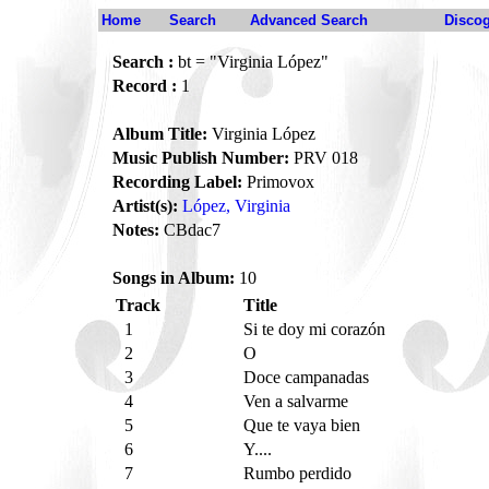
Home
Search
Advanced Search
Disco
Search :
bt = "Virginia López"
Record :
1
Album Title:
Virginia López
Music Publish Number:
PRV 018
Recording Label:
Primovox
Artist(s):
López, Virginia
Notes:
CBdac7
Songs in Album:
10
Track
Title
1
Si te doy mi corazón
2
O
3
Doce campanadas
4
Ven a salvarme
5
Que te vaya bien
6
Y....
7
Rumbo perdido