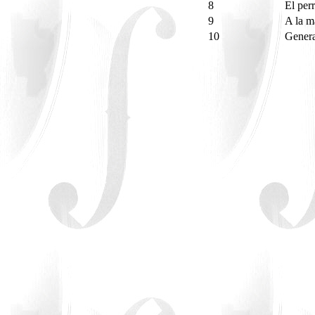
8
El per
9
A la m
10
Gener