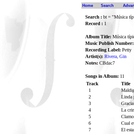
Home
Search
Advan
Search :
bt = "Música típ
Record :
1
Album Title:
Música típi
Music Publish Number:
Recording Label:
Petty
Artist(s):
Rivera, Gin
Notes:
CBdac7
Songs in Album:
11
Track
Title
1
Maldig
2
Linda 
3
Graci
4
La cri
5
Clamor
6
Cual e
7
El est