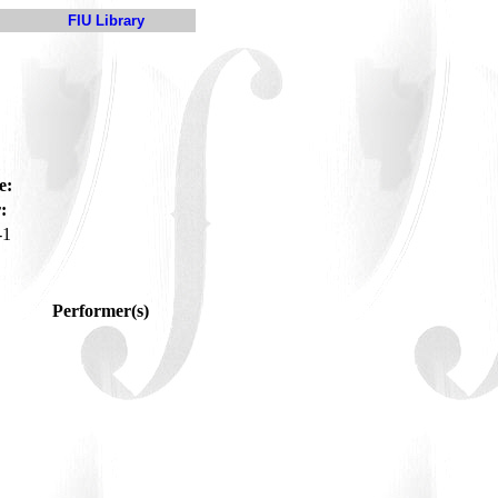
FIU Library
e:
:
-1
Performer(s)