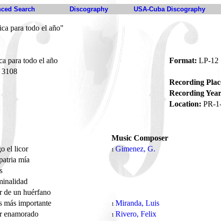
ced Search
Discography
USA-Cuba Discography
ica para todo el año"
ca para todo el año
Format:
LP-12
3108
Recording Plac
Recording Year
Location:
PR-1
Music Composer
o el licor
Gimenez, G.
1
patria mía
as
minalidad
 de un huérfano
s más importante
Miranda, Luis
1
ar enamorado
Rivero, Felix
1