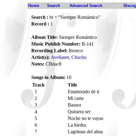
Home
Search
Advanced Search
Disco
Search :
bt = "Siempre Romántico"
Record :
1
Album Title:
Siempre Romántico
Music Publish Number:
B-141
Recording Label:
Bronco
Artist(s):
Avellanet, Chucho
Notes:
CBdac8
Songs in Album:
10
Track
Title
1
Enamorado de ti
2
Mi carta
3
Basura
4
Quisiera ser
5
Noche no te vayas
6
La hiedra
7
Lagrimas del alma