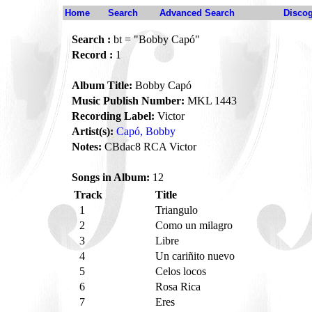
Home
Search
Advanced Search
Disco
Search :
bt = "Bobby Capó"
Record :
1
Album Title:
Bobby Capó
Music Publish Number:
MKL 1443
Recording Label:
Victor
Artist(s):
Capó, Bobby
Notes:
CBdac8 RCA Victor
Songs in Album:
12
Track
Title
1
Triangulo
2
Como un milagro
3
Libre
4
Un cariñito nuevo
5
Celos locos
6
Rosa Rica
7
Eres