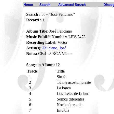
Home
Search
Advanced Search
Disco
Search :
bt = "José Feliciano"
Record :
1
Album Title:
José Feliciano
Music Publish Number:
LPV-7478
Recording Label:
Victor
Artist(s):
Feliciano, José
Notes:
CBdac8 RCA Victor
Songs in Album:
12
Track
Title
1
Sin fe
2
Tú me acostumbraste
3
La barca
4
Los aretes de la luna
5
Somos diferentes
6
Noche de ronda
7
Envidia