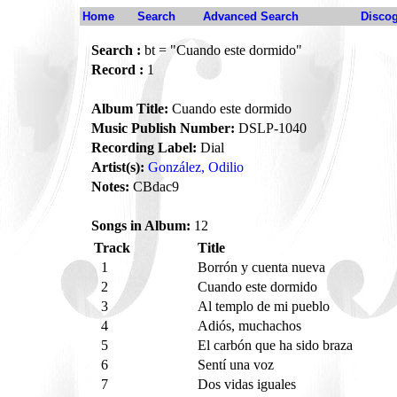
Home
Search
Advanced Search
Disco
Search :
bt = "Cuando este dormido"
Record :
1
Album Title:
Cuando este dormido
Music Publish Number:
DSLP-1040
Recording Label:
Dial
Artist(s):
González, Odilio
Notes:
CBdac9
Songs in Album:
12
Track
Title
1
Borrón y cuenta nueva
2
Cuando este dormido
3
Al templo de mi pueblo
4
Adiós, muchachos
5
El carbón que ha sido braza
6
Sentí una voz
7
Dos vidas iguales