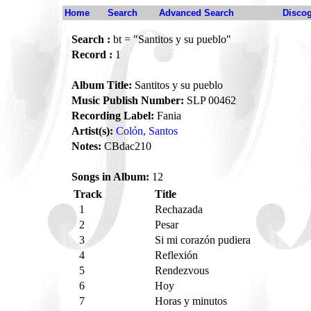
Home
Search
Advanced Search
Disco
Search :
bt = "Santitos y su pueblo"
Record :
1
Album Title:
Santitos y su pueblo
Music Publish Number:
SLP 00462
Recording Label:
Fania
Artist(s):
Colón, Santos
Notes:
CBdac210
Songs in Album:
12
Track
Title
1
Rechazada
2
Pesar
3
Si mi corazón pudiera
4
Reflexión
5
Rendezvous
6
Hoy
7
Horas y minutos