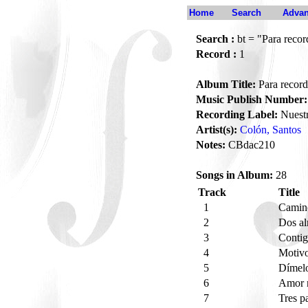
Home
Search
Advan
Search :
bt = "Para recor
Record :
1
Album Title:
Para record
Music Publish Number:
Recording Label:
Nuest
Artist(s):
Colón, Santos
Notes:
CBdac210
Songs in Album:
28
Track
Title
1
Cami
2
Dos a
3
Contig
4
Motiv
5
Dímel
6
Amor n
7
Tres p