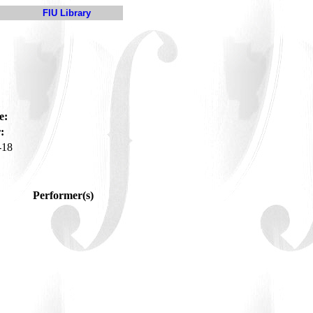
FIU Library
e:
:
-18
Performer(s)