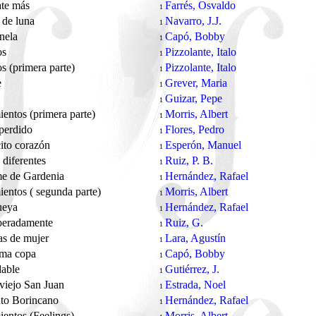
ate más
Farrés, Osvaldo
1
 de luna
Navarro, J.J.
1
anela
Capó, Bobby
1
os
Pizzolante, Italo
1
s (primera parte)
Pizzolante, Italo
1
e
Grever, Maria
1
Guizar, Pepe
1
ientos (primera parte)
Morris, Albert
1
perdido
Flores, Pedro
1
ito corazón
Esperón, Manuel
1
diferentes
Ruiz, P. B.
1
me de Gardenia
Hernández, Rafael
1
ientos ( segunda parte)
Morris, Albert
1
ueya
Hernández, Rafael
1
peradamente
Ruiz, G.
1
as de mujer
Lara, Agustín
1
ima copa
Capó, Bobby
1
dable
Gutiérrez, J.
1
viejo San Juan
Estrada, Noel
1
to Borincano
Hernández, Rafael
1
ientos (Feelings)
Morris, Albert