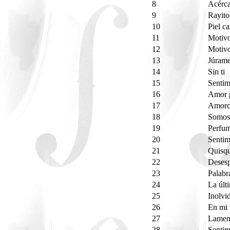
8
Acérc
9
Rayito
10
Piel c
11
Motiv
12
Motivo
13
Júram
14
Sin ti
15
Sentim
16
Amor 
17
Amorc
18
Somos 
19
Perfu
20
Sentim
21
Quisq
22
Deses
23
Palabr
24
La últ
25
Inolvi
26
En mi 
27
Lamen
28
Sentim