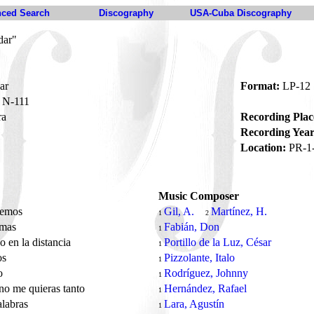
ced Search
Discography
USA-Cuba Discography
dar"
ar
Format:
LP-12
N-111
ra
Recording Plac
Recording Year
Location:
PR-1
Music Composer
nemos
Gil, A.
Martínez, H.
1
2
lmas
Fabián, Don
1
o en la distancia
Portillo de la Luz, César
1
os
Pizzolante, Italo
1
o
Rodríguez, Johnny
1
o me quieras tanto
Hernández, Rafael
1
alabras
Lara, Agustín
1