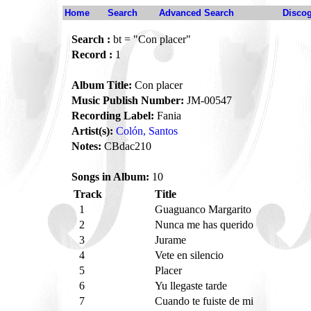
Home
Search
Advanced Search
Disco
Search :
bt = "Con placer"
Record :
1
Album Title:
Con placer
Music Publish Number:
JM-00547
Recording Label:
Fania
Artist(s):
Colón, Santos
Notes:
CBdac210
Songs in Album:
10
Track
Title
1
Guaguanco Margarito
2
Nunca me has querido
3
Jurame
4
Vete en silencio
5
Placer
6
Yu llegaste tarde
7
Cuando te fuiste de mi