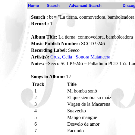
Home
Search
Advanced Search
Disco
Search :
bt = "La tierna, conmovedora, bamboleadora
Record :
1
Album Title:
La tierna, conmovedora, bamboleadora
Music Publish Number:
SCCD 9246
Recording Label:
Seeco
Artist(s):
Cruz, Celia
Sonora Matancera
Notes:
=Seeco SCLP 9246 = Palladium PCD 155. Loc
Songs in Album:
12
Track
Title
1
Mi bomba sonó
2
El que siembra su maíz
3
Virgen de la Macarena
4
Suavecito
5
Mango mangue
6
Desvelo de amor
7
Facundo