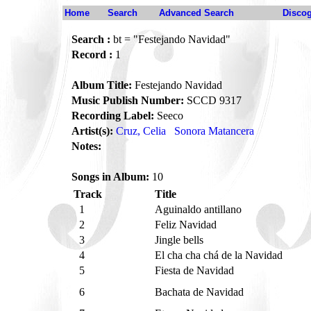
Home
Search
Advanced Search
Disco
Search :
bt = "Festejando Navidad"
Record :
1
Album Title:
Festejando Navidad
Music Publish Number:
SCCD 9317
Recording Label:
Seeco
Artist(s):
Cruz, Celia
Sonora Matancera
Notes:
Songs in Album:
10
Track
Title
1
Aguinaldo antillano
2
Feliz Navidad
3
Jingle bells
4
El cha cha chá de la Navidad
5
Fiesta de Navidad
6
Bachata de Navidad