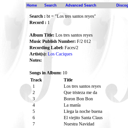
Home
Search
Advanced Search
Disco
Search :
bt = "Los tres santos reyes"
Record :
1
Album Title:
Los tres santos reyes
Music Publish Number:
F/2 012
Recording Label:
Faces/2
Artist(s):
Los Caciques
Notes:
Songs in Album:
10
Track
Title
1
Los tres santos reyes
2
Que tristeza me da
3
Boron Bon Bon
4
La manía
5
Llega la noche buena
6
El viejito Santa Claus
7
Nuestra Navidad