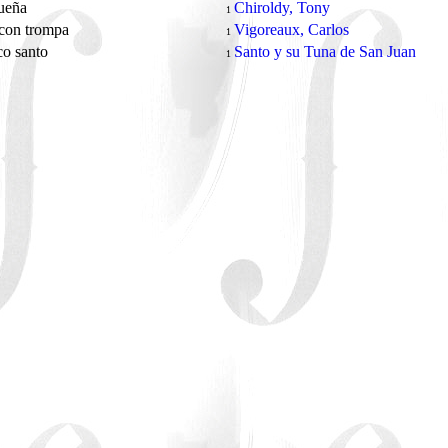
gueña
Chiroldy, Tony
1
 con trompa
Vigoreaux, Carlos
1
co santo
Santo y su Tuna de San Juan
1