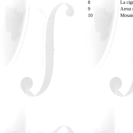
8
La ci
9
Arroz
10
Mosai