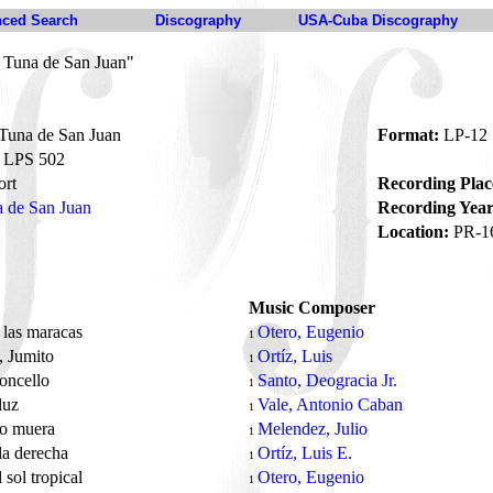
ced Search
Discography
USA-Cuba Discography
u Tuna de San Juan"
Tuna de San Juan
Format:
LP-12
LPS 502
ort
Recording Plac
a de San Juan
Recording Year
Location:
PR-1
Music Composer
 las maracas
Otero, Eugenio
1
, Jumito
Ortíz, Luis
1
loncello
Santo, Deogracia Jr.
1
luz
Vale, Antonio Caban
1
o muera
Melendez, Julio
1
la derecha
Ortíz, Luis E.
1
l sol tropical
Otero, Eugenio
1