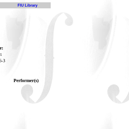
FIU Library
e:
:
6-3
Performer(s)