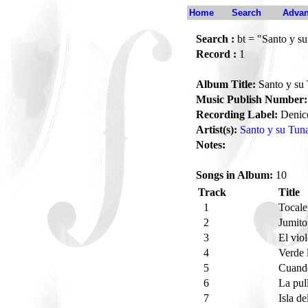
Home
Search
Advan
Search :
bt = "Santo y s
Record :
1
Album Title:
Santo y su 
Music Publish Number:
Recording Label:
Denic
Artist(s):
Santo y su Tun
Notes:
Songs in Album:
10
Track
Title
1
Tocale
2
Jumito
3
El vio
4
Verde 
5
Cuand
6
La pul
7
Isla de