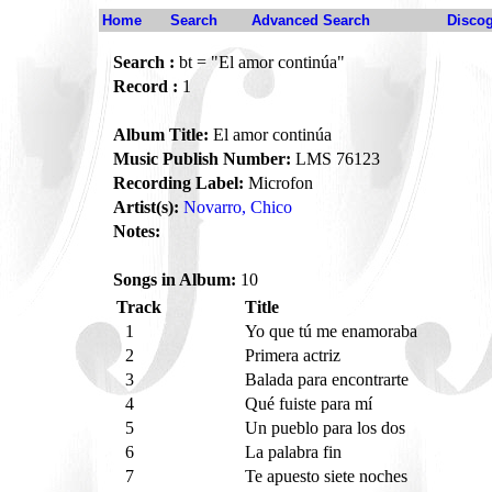
Home
Search
Advanced Search
Disco
Search :
bt = "El amor continúa"
Record :
1
Album Title:
El amor continúa
Music Publish Number:
LMS 76123
Recording Label:
Microfon
Artist(s):
Novarro, Chico
Notes:
Songs in Album:
10
Track
Title
1
Yo que tú me enamoraba
2
Primera actriz
3
Balada para encontrarte
4
Qué fuiste para mí
5
Un pueblo para los dos
6
La palabra fin
7
Te apuesto siete noches