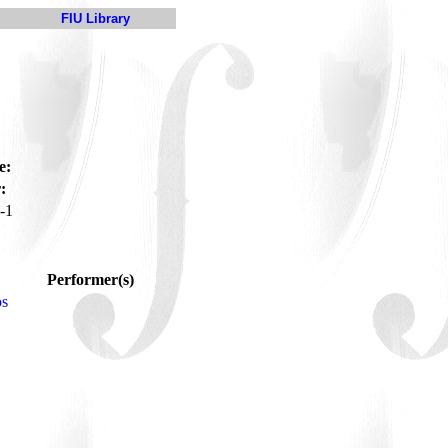
FIU Library
e:
:
-1
Performer(s)
os