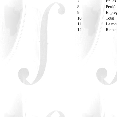
7
En las
8
Perdón
9
El pre
10
Total
11
La mor
12
Remem