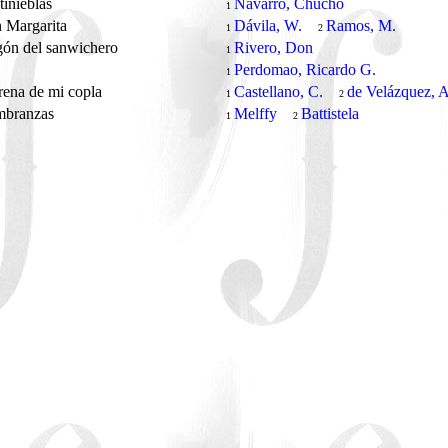
 tinieblas
Navarro, Chucho
1
 Margarita
Dávila, W.
Ramos, M.
1
2
gón del sanwichero
Rivero, Don
1
Perdomao, Ricardo G.
1
ena de mi copla
Castellano, C.
de Velázquez, A
1
2
branzas
Melffy
Battistela
1
2