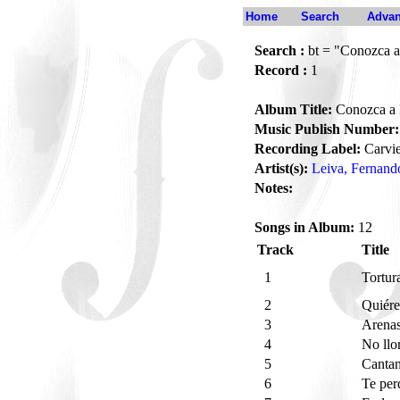
Home
Search
Advan
Search :
bt = "Conozca 
Record :
1
Album Title:
Conozca a 
Music Publish Number:
Recording Label:
Carvie
Artist(s):
Leiva, Fernand
Notes:
Songs in Album:
12
Track
Title
1
Tortur
2
Quiér
3
Arenas
4
No llo
5
Canta
6
Te per