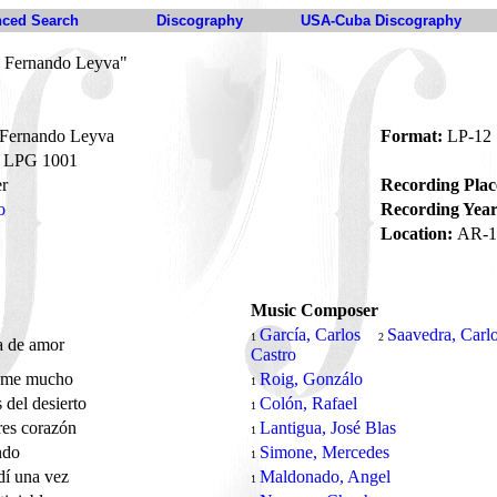
ced Search
Discography
USA-Cuba Discography
a Fernando Leyva"
Fernando Leyva
Format:
LP-12
LPG 1001
r
Recording Plac
o
Recording Year
Location:
AR-1
Music Composer
García, Carlos
Saavedra, Carl
1
2
a de amor
Castro
eme mucho
Roig, Gonzálo
1
 del desierto
Colón, Rafael
1
res corazón
Lantigua, José Blas
1
ndo
Simone, Mercedes
1
dí una vez
Maldonado, Angel
1