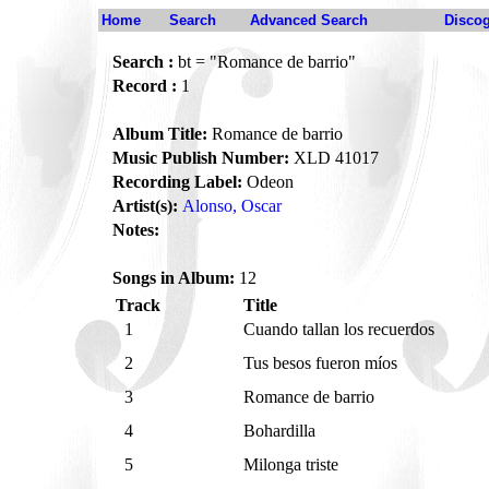
Home
Search
Advanced Search
Disco
Search :
bt = "Romance de barrio"
Record :
1
Album Title:
Romance de barrio
Music Publish Number:
XLD 41017
Recording Label:
Odeon
Artist(s):
Alonso, Oscar
Notes:
Songs in Album:
12
Track
Title
1
Cuando tallan los recuerdos
2
Tus besos fueron míos
3
Romance de barrio
4
Bohardilla
5
Milonga triste