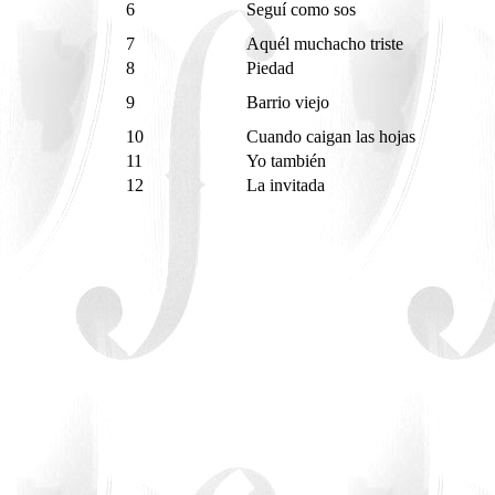
6
Seguí como sos
7
Aquél muchacho triste
8
Piedad
9
Barrio viejo
10
Cuando caigan las hojas
11
Yo también
12
La invitada