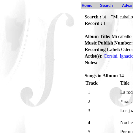
Home
Search
Advan
Search :
bt = "Mi caball
Record :
1
Album Title:
Mi caballo
Music Publish Number:
Recording Label:
Odeo
Artist(s):
Corsini, Ignaci
Notes:
Songs in Album:
14
Track
Title
1
La ro
2
Yira...
3
Los ja
4
Noche
5
Por un