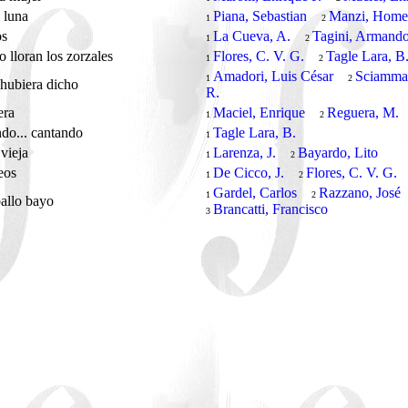
 luna
Piana, Sebastian
Manzi, Home
1
2
os
La Cueva, A.
Tagini, Armando
1
2
 lloran los zorzales
Flores, C. V. G.
Tagle Lara, B
1
2
Amadori, Luis César
Sciammar
1
2
hubiera dicho
R.
era
Maciel, Enrique
Reguera, M.
1
2
do... cantando
Tagle Lara, B.
1
vieja
Larenza, J.
Bayardo, Lito
1
2
leos
De Cicco, J.
Flores, C. V. G.
1
2
Gardel, Carlos
Razzano, José
1
2
allo bayo
Brancatti, Francisco
3