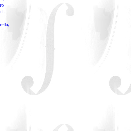
ro
 J.
.
ella,