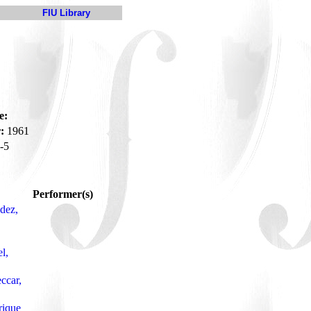
FIU Library
e:
:
1961
-5
Performer(s)
dez,
l,
ccar,
rique