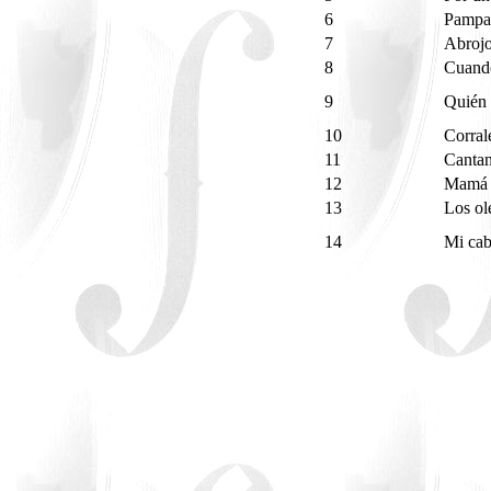
6
Pampa
7
Abroj
8
Cuando
9
Quién 
10
Corral
11
Cantan
12
Mamá 
13
Los o
14
Mi cab