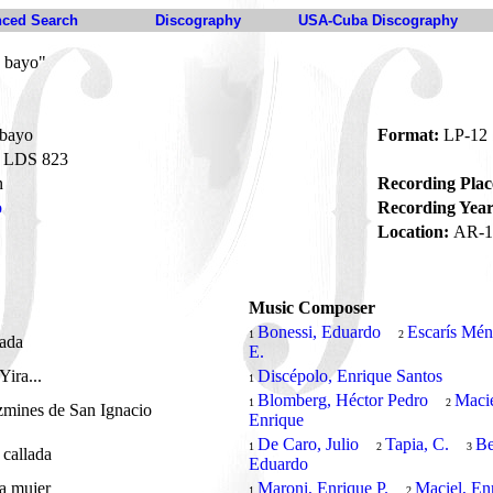
ced Search
Discography
USA-Cuba Discography
o bayo"
 bayo
Format:
LP-12
LDS 823
n
Recording Plac
o
Recording Year
Location:
AR-1
Music Composer
Bonessi, Eduardo
Escarís Mén
1
2
dada
E.
 Yira...
Discépolo, Enrique Santos
1
Blomberg, Héctor Pedro
Macie
1
2
zmines de San Ignacio
Enrique
De Caro, Julio
Tapia, C.
Be
1
2
3
 callada
Eduardo
a mujer
Maroni, Enrique P.
Maciel, En
1
2