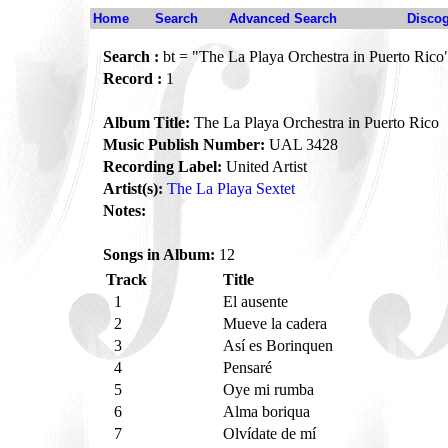
Home
Search
Advanced Search
Disco
Search :
bt = "The La Playa Orchestra in Puerto Rico
Record :
1
Album Title:
The La Playa Orchestra in Puerto Rico
Music Publish Number:
UAL 3428
Recording Label:
United Artist
Artist(s):
The La Playa Sextet
Notes:
Songs in Album:
12
Track
Title
1
El ausente
2
Mueve la cadera
3
Así es Borinquen
4
Pensaré
5
Oye mi rumba
6
Alma boriqua
7
Olvídate de mí