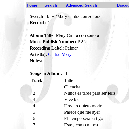
Home
Search
Advanced Search
Disco
Search :
bt = "Mary Cintra con sonora"
Record :
1
Album Title:
Mary Cintra con sonora
Music Publish Number:
P 25
Recording Label:
Palmer
Artist(s):
Cintra, Mary
Notes:
Songs in Album:
11
Track
Title
1
Chencha
2
Nunca es tarde para ser feliz
3
Vive bien
4
Hoy no quiero morir
5
Parece que fue ayer
6
El tiempo será testigo
7
Estoy como nunca