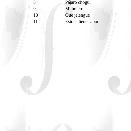
8
Pájaro chogui
9
Mi bolero
10
Que jelengue
11
Esto si tiene sabor