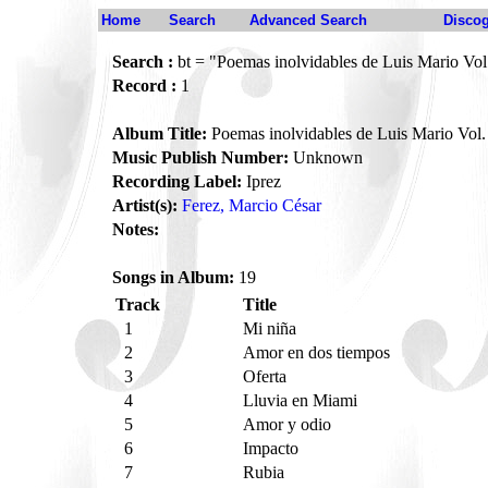
Home
Search
Advanced Search
Disco
Search :
bt = "Poemas inolvidables de Luis Mario Vol
Record :
1
Album Title:
Poemas inolvidables de Luis Mario Vol.
Music Publish Number:
Unknown
Recording Label:
Iprez
Artist(s):
Ferez, Marcio César
Notes:
Songs in Album:
19
Track
Title
1
Mi niña
2
Amor en dos tiempos
3
Oferta
4
Lluvia en Miami
5
Amor y odio
6
Impacto
7
Rubia