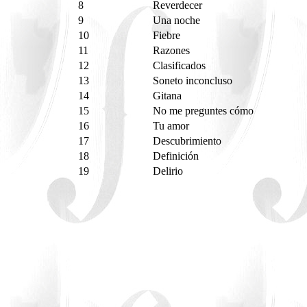
8
Reverdecer
9
Una noche
10
Fiebre
11
Razones
12
Clasificados
13
Soneto inconcluso
14
Gitana
15
No me preguntes cómo
16
Tu amor
17
Descubrimiento
18
Definición
19
Delirio