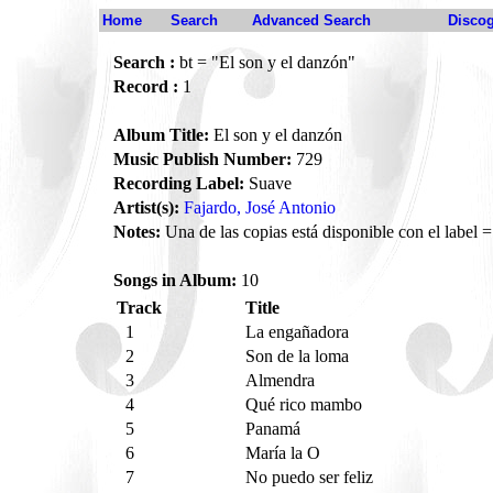
Home
Search
Advanced Search
Disco
Search :
bt = "El son y el danzón"
Record :
1
Album Title:
El son y el danzón
Music Publish Number:
729
Recording Label:
Suave
Artist(s):
Fajardo, José Antonio
Notes:
Una de las copias está disponible con el label
Songs in Album:
10
Track
Title
1
La engañadora
2
Son de la loma
3
Almendra
4
Qué rico mambo
5
Panamá
6
María la O
7
No puedo ser feliz