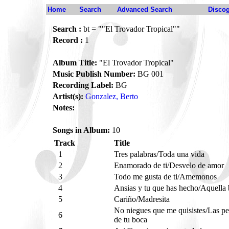
Home
Search
Advanced Search
Disco
Search :
bt = ""El Trovador Tropical""
Record :
1
Album Title:
"El Trovador Tropical"
Music Publish Number:
BG 001
Recording Label:
BG
Artist(s):
Gonzalez, Berto
Notes:
Songs in Album:
10
Track
Title
1
Tres palabras/Toda una vida
2
Enamorado de ti/Desvelo de amor
3
Todo me gusta de ti/Amemonos
4
Ansias y tu que has hecho/Aquella
5
Cariño/Madresita
No niegues que me quisistes/Las pe
6
de tu boca