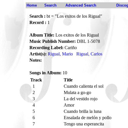
Home
Search
Advanced Search
Disco
Search :
bt = "Los exitos de los Rigual"
Record :
1
Album Title:
Los exitos de los Rigual
Music Publish Number:
DBL 1-5078
Recording Label:
Cariño
Artist(s):
Rigual, Mario
Rigual, Carlos
Notes:
Songs in Album:
10
Track
Title
1
Cuando calienta el sol
2
Mulata a go-go
3
La del vestido rojo
4
Amor
5
Cuando brilla la luna
6
Ensalada de melón y pollo
7
Tengo una esperancita