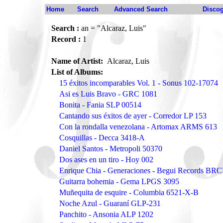
Home
Search
Advanced Search
Disco
Search :
an = "Alcaraz, Luis"
Record :
1
Name of Artist:
Alcaraz, Luis
List of Albums:
15 éxitos incomparables Vol. 1 - Sonus 102-17074
Asi es Luis Bravo - GRC 1081
Bonita - Fania SLP 00514
Cantando sus éxitos de ayer - Corredor LP 153
Con la rondalla venezolana - Artomax ARMS 613
Cosquillas - Decca 3418-A
Daniel Santos - Metropoli 50370
Dos ases en un tiro - Hoy 002
Enrique Chia - Generaciones - Begui Records BR
Guitarra bohemia - Gema LPGS 3095
Muñequita de esquire - Columbia 6521-X-B
Noche Azul - Guaraní GLP-231
Panchito - Ansonia ALP 1202