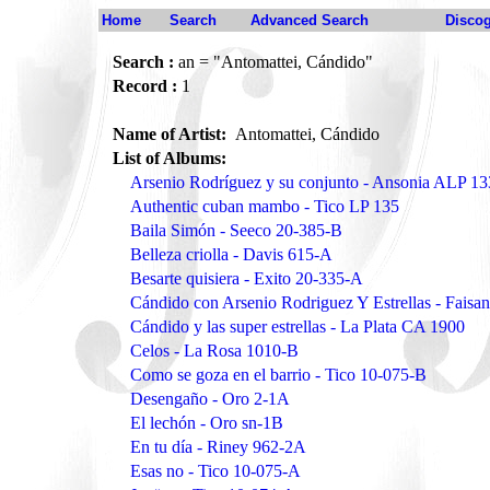
Home
Search
Advanced Search
Disco
Search :
an = "Antomattei, Cándido"
Record :
1
Name of Artist:
Antomattei, Cándido
List of Albums:
Arsenio Rodríguez y su conjunto - Ansonia ALP 1
Authentic cuban mambo - Tico LP 135
Baila Simón - Seeco 20-385-B
Belleza criolla - Davis 615-A
Besarte quisiera - Exito 20-335-A
Cándido con Arsenio Rodriguez Y Estrellas - Fais
Cándido y las super estrellas - La Plata CA 1900
Celos - La Rosa 1010-B
Como se goza en el barrio - Tico 10-075-B
Desengaño - Oro 2-1A
El lechón - Oro sn-1B
En tu día - Riney 962-2A
Esas no - Tico 10-075-A