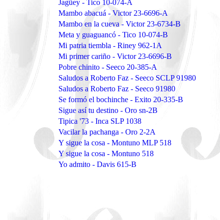
Jagüey - Tico 10-074-A
Mambo abacuá - Victor 23-6696-A
Mambo en la cueva - Victor 23-6734-B
Meta y guaguancó - Tico 10-074-B
Mi patria tiembla - Riney 962-1A
Mi primer cariño - Victor 23-6696-B
Pobre chinito - Seeco 20-385-A
Saludos a Roberto Faz - Seeco SCLP 91980
Saludos a Roberto Faz - Seeco 91980
Se formó el bochinche - Exito 20-335-B
Sigue así tu destino - Oro sn-2B
Tipica '73 - Inca SLP 1038
Vacilar la pachanga - Oro 2-2A
Y sigue la cosa - Montuno MLP 518
Y sigue la cosa - Montuno 518
Yo admito - Davis 615-B