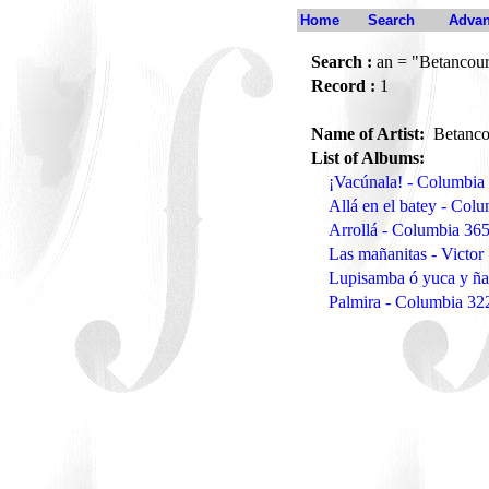
Home
Search
Advan
Search :
an = "Betancour
Record :
1
Name of Artist:
Betanco
List of Albums:
¡Vacúnala! - Columbi
Allá en el batey - Col
Arrollá - Columbia 36
Las mañanitas - Victor
Lupisamba ó yuca y ñ
Palmira - Columbia 3