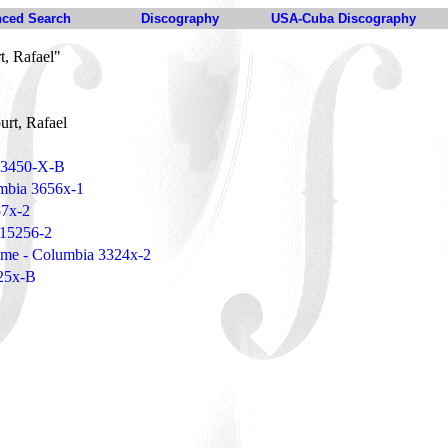
ced Search
Discography
USA-Cuba Discography
t, Rafael"
urt, Rafael
a 3450-X-B
umbia 3656x-1
57x-2
 15256-2
ame - Columbia 3324x-2
225x-B