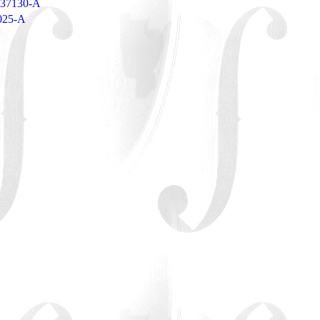
r 37130-A
9025-A