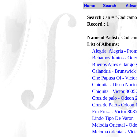
Home
Search
Advan
Search :
an = "Cadicamo
Record :
1
Name of Artist:
Cadicam
List of Albums:
Alegría, Alegría - Pr
Bebamos Juntos - Ode
Buenos Aires el tango 
Calandria - Brunswick
Che Papusa Oi - Victo
Chiquita - Disco Naci
Chiquita - Victor 3005
Cruz de palo - Odeon 
Cruz de Palo - Odeon
Fru Fru... - Victor 80
Lindo Tipo De Varon 
Melodia Oriental - O
Melodía oriental - Vic