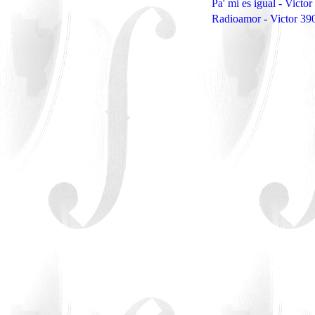
Pa' mi es igual - Victo
Radioamor - Victor 3