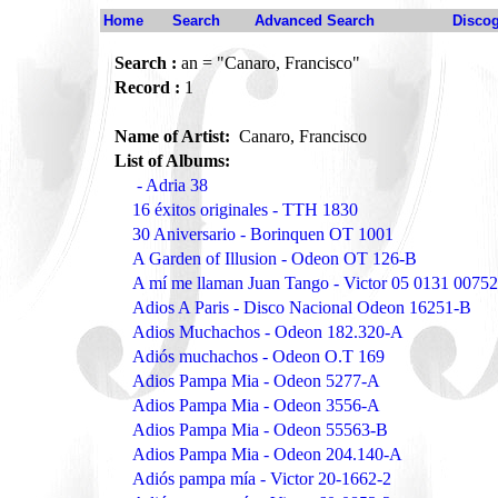
Home
Search
Advanced Search
Disco
Search :
an = "Canaro, Francisco"
Record :
1
Name of Artist:
Canaro, Francisco
List of Albums:
- Adria 38
16 éxitos originales - TTH 1830
30 Aniversario - Borinquen OT 1001
A Garden of Illusion - Odeon OT 126-B
A mí me llaman Juan Tango - Victor 05 0131 00752
Adios A Paris - Disco Nacional Odeon 16251-B
Adios Muchachos - Odeon 182.320-A
Adiós muchachos - Odeon O.T 169
Adios Pampa Mia - Odeon 5277-A
Adios Pampa Mia - Odeon 3556-A
Adios Pampa Mia - Odeon 55563-B
Adios Pampa Mia - Odeon 204.140-A
Adiós pampa mía - Victor 20-1662-2