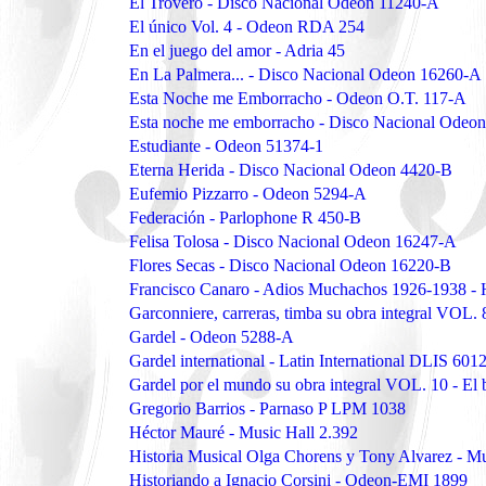
El Trovero - Disco Nacional Odeon 11240-A
El único Vol. 4 - Odeon RDA 254
En el juego del amor - Adria 45
En La Palmera... - Disco Nacional Odeon 16260-A
Esta Noche me Emborracho - Odeon O.T. 117-A
Esta noche me emborracho - Disco Nacional Odeo
Estudiante - Odeon 51374-1
Eterna Herida - Disco Nacional Odeon 4420-B
Eufemio Pizzarro - Odeon 5294-A
Federación - Parlophone R 450-B
Felisa Tolosa - Disco Nacional Odeon 16247-A
Flores Secas - Disco Nacional Odeon 16220-B
Francisco Canaro - Adios Muchachos 1926-1938 -
Garconniere, carreras, timba su obra integral VOL
Gardel - Odeon 5288-A
Gardel international - Latin International DLIS 601
Gardel por el mundo su obra integral VOL. 10 - 
Gregorio Barrios - Parnaso P LPM 1038
Héctor Mauré - Music Hall 2.392
Historia Musical Olga Chorens y Tony Alvarez - M
Historiando a Ignacio Corsini - Odeon-EMI 1899