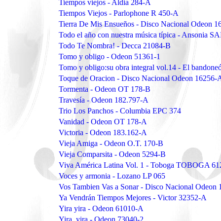
Tiempos viejos - Aldia 284-A
Tiempos Viejos - Parlophone R 450-A
Tierra De Mis Ensueños - Disco Nacional Odeon 1
Todo el año con nuestra música típica - Ansonia S
Todo Te Nombra! - Decca 21084-B
Tomo y obligo - Odeon 51361-1
Tomo y obligo:su obra integral vol.14 - El bando
Toque de Oracion - Disco Nacional Odeon 16256-
Tormenta - Odeon OT 178-B
Travesía - Odeon 182.797-A
Trio Los Panchos - Columbia EPC 374
Vanidad - Odeon OT 178-A
Victoria - Odeon 183.162-A
Vieja Amiga - Odeon O.T. 170-B
Vieja Comparsita - Odeon 5294-B
Viva América Latina Vol. 1 - Toboga TOBOGA 61
Voces y armonia - Lozano LP 065
Vos Tambien Vas a Sonar - Disco Nacional Odeon
Ya Vendrán Tiempos Mejores - Victor 32352-A
Yira yira - Odeon 61010-A
Yira, yira - Odeon 73040-2