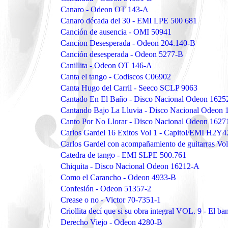
Canaro - Odeon OT 143-A
Canaro década del 30 - EMI LPE 500 681
Canción de ausencia - OMI 50941
Cancion Desesperada - Odeon 204.140-B
Canción desesperada - Odeon 5277-B
Canillita - Odeon OT 146-A
Canta el tango - Codiscos C06902
Canta Hugo del Carril - Seeco SCLP 9063
Cantado En El Baño - Disco Nacional Odeon 1625
Cantando Bajo La Lluvia - Disco Nacional Odeon
Canto Por No Llorar - Disco Nacional Odeon 1627
Carlos Gardel 16 Exitos Vol 1 - Capitol/EMI H2Y
Carlos Gardel con acompañamiento de guitarras Vo
Catedra de tango - EMI SLPE 500.761
Chiquita - Disco Nacional Odeon 16212-A
Como el Carancho - Odeon 4933-B
Confesión - Odeon 51357-2
Crease o no - Victor 70-7351-1
Criollita decí que si su obra integral VOL. 9 - El
Derecho Viejo - Odeon 4280-B