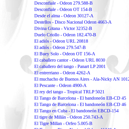
Desconfiale - Odeon 279.588-B
Desconfiale - Odeon OT 154-B
Desde el alma - Odeon 30127-A
Destellos - Disco Nacional Odeon 4663-A
Divina Gitana - Victor 32352-B
Duelo Criollo - Odeon 182.470-B
El adiós - Odeon URL 20818
El adiós - Odeon 279.547-B
El Buey Solo - Odeon OT 156-A
El caballero cantor - Odeon URL 8030
El caballero del tango - Panart LP 2001
El entrerriano - Odeon 4262-A
El muchacho de Buenos Aires - Ala-Nicky AN 101
El Pescante - Odeon 4900-A
El rey del tango - Tropical TRLP 5021
El Tango de Barcelona - El bandoneón EB-CD 45
El Tango de Barcelona - El bandoneón EB-CD 46
El Tango en Cuba - El bandoneón EBCD-154
El tigre de Millán - Odeon 250.743-A
El Tigre Millan - Orfeo 5.005-B