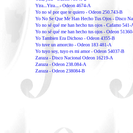
Yira...Yira... - Odeon 4674-A
Yo no sé por que te quiero - Odeon 250.743-B
Yo No Se Que Me Han Hecho Tus Ojos - Disco Na
Yo no sé qué me han hecho tus ojos - Cafamo 541-
Yo no sé qué me han hecho tus ojos - Odeon 51360
Yo Tambien Era Dichoso - Odeon 4355-B
Yo tuve un amorcito - Odeon 183 481-A
Yo tuyo soy, tuyo es mi amor - Odeon 54037-B
Zaraza - Disco Nacional Odeon 16219-A
Zaraza - Odeon 238.084-A
Zaraza - Odeon 238084-B