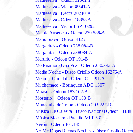
Madreselva - Odeon 51362-1
Madreselva - Victor 38541-A
Madreselva - Decca 20210-A
Madreselva - Odeon 18858 A
Madreselva - Victor LSP 10292
Mal de Ausencia - Odeon 279.588-A
Mano brava - Odeon 4125-1
Margaritas - Odeon 238.084-B
Margaritas - Odeon 238084-A
Martirio - Odeon OT 191-B
Me Enamore Una Vez - Odeon 250.342-A
Media Noche - Disco Criollo Odeon 16276-A
Melodia Oriental - Odeon OT 191-A
Mi chamaco - Borinquen ADG 1307
Mirasol - Odeon 183.162-B
Mosterio! - Odeon OT 183-B
Munequita de Trapo - Odeon 203.227-B
Musica De Calesita - Disco Nacional Odeon 11188
Música Maestro - Puchito MLP 532
Nerón - Odeon 101.145
No Me Digas Buenas Noches - Disco Criollo Ode