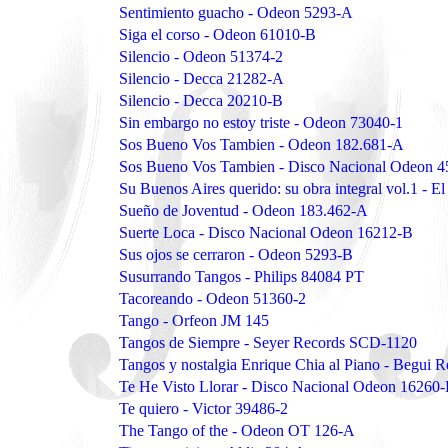
Sentimiento guacho - Odeon 5293-A
Siga el corso - Odeon 61010-B
Silencio - Odeon 51374-2
Silencio - Decca 21282-A
Silencio - Decca 20210-B
Sin embargo no estoy triste - Odeon 73040-1
Sos Bueno Vos Tambien - Odeon 182.681-A
Sos Bueno Vos Tambien - Disco Nacional Odeon 
Su Buenos Aires querido: su obra integral vol.1 -
Sueño de Joventud - Odeon 183.462-A
Suerte Loca - Disco Nacional Odeon 16212-B
Sus ojos se cerraron - Odeon 5293-B
Susurrando Tangos - Philips 84084 PT
Tacoreando - Odeon 51360-2
Tango - Orfeon JM 145
Tangos de Siempre - Seyer Records SCD-1120
Tangos y nostalgia Enrique Chia al Piano - Begu
Te He Visto Llorar - Disco Nacional Odeon 16260
Te quiero - Victor 39486-2
The Tango of the - Odeon OT 126-A