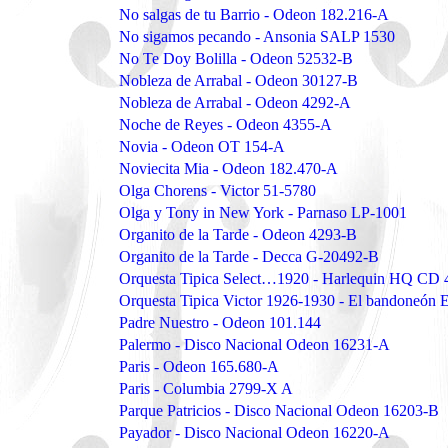
No salgas de tu Barrio - Odeon 182.216-A
No sigamos pecando - Ansonia SALP 1530
No Te Doy Bolilla - Odeon 52532-B
Nobleza de Arrabal - Odeon 30127-B
Nobleza de Arrabal - Odeon 4292-A
Noche de Reyes - Odeon 4355-A
Novia - Odeon OT 154-A
Noviecita Mia - Odeon 182.470-A
Olga Chorens - Victor 51-5780
Olga y Tony in New York - Parnaso LP-1001
Organito de la Tarde - Odeon 4293-B
Organito de la Tarde - Decca G-20492-B
Orquesta Tipica Select…1920 - Harlequin HQ CD 
Orquesta Tipica Victor 1926-1930 - El bandoneó
Padre Nuestro - Odeon 101.144
Palermo - Disco Nacional Odeon 16231-A
Paris - Odeon 165.680-A
Paris - Columbia 2799-X A
Parque Patricios - Disco Nacional Odeon 16203-B
Payador - Disco Nacional Odeon 16220-A