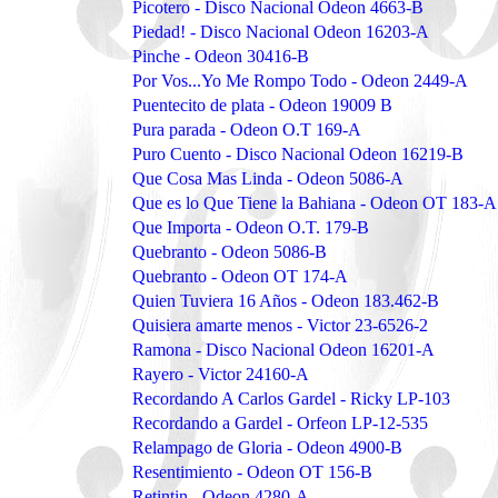
Picotero - Disco Nacional Odeon 4663-B
Piedad! - Disco Nacional Odeon 16203-A
Pinche - Odeon 30416-B
Por Vos...Yo Me Rompo Todo - Odeon 2449-A
Puentecito de plata - Odeon 19009 B
Pura parada - Odeon O.T 169-A
Puro Cuento - Disco Nacional Odeon 16219-B
Que Cosa Mas Linda - Odeon 5086-A
Que es lo Que Tiene la Bahiana - Odeon OT 183-A
Que Importa - Odeon O.T. 179-B
Quebranto - Odeon 5086-B
Quebranto - Odeon OT 174-A
Quien Tuviera 16 Años - Odeon 183.462-B
Quisiera amarte menos - Victor 23-6526-2
Ramona - Disco Nacional Odeon 16201-A
Rayero - Victor 24160-A
Recordando A Carlos Gardel - Ricky LP-103
Recordando a Gardel - Orfeon LP-12-535
Relampago de Gloria - Odeon 4900-B
Resentimiento - Odeon OT 156-B
Retintin - Odeon 4280-A