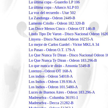
La última copa - Guareño LP 106
La última copa - Añasco ALP 03
La voz del recuerdo - Utar 502
La Zandunga - Odeon 2449-B
Lamento Criollo - Odeon 182.320-B
Las Doce Menos Cinco - Odeon OT 146-B
Lindo Tipo De Varon - Disco Nacional Odeon 162
Linyera - Disco Nacional Odeon 16255-A
Lo mejor de Carlos Gardel - Victor MKLA 34
Lo Pasao - Odeon O.T. 179-A
Lo Que Nunca Te Diran - Disco Nacional Odeon 
Lo Que Nunca Te Diran - Odeon 183.296-B
Lo que nunca te dirán - Ansonia 5349-B
Lorenzo - Odeon OT 168-A
Los indios - Odeon 54018-A
Los Indios - Odeon 139.936-A
Los Indios - Odeon 101.5480-A
Luces de Buenos Aires - Odeon 183.296-A
Madreselva - Columbia 36191-1
Madreselva - Decca 21282-B