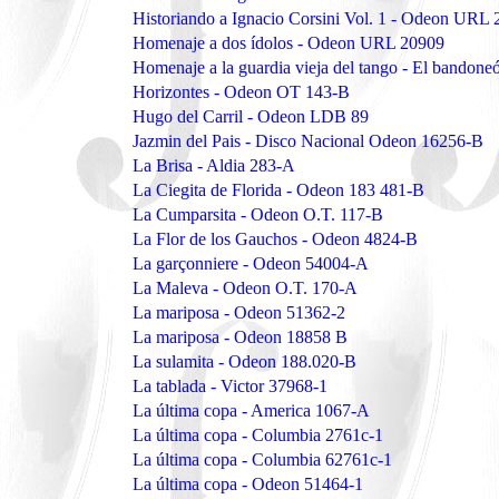
Historiando a Ignacio Corsini Vol. 1 - Odeon URL
Homenaje a dos ídolos - Odeon URL 20909
Homenaje a la guardia vieja del tango - El bando
Horizontes - Odeon OT 143-B
Hugo del Carril - Odeon LDB 89
Jazmin del Pais - Disco Nacional Odeon 16256-B
La Brisa - Aldia 283-A
La Ciegita de Florida - Odeon 183 481-B
La Cumparsita - Odeon O.T. 117-B
La Flor de los Gauchos - Odeon 4824-B
La garçonniere - Odeon 54004-A
La Maleva - Odeon O.T. 170-A
La mariposa - Odeon 51362-2
La mariposa - Odeon 18858 B
La sulamita - Odeon 188.020-B
La tablada - Victor 37968-1
La última copa - America 1067-A
La última copa - Columbia 2761c-1
La última copa - Columbia 62761c-1
La última copa - Odeon 51464-1