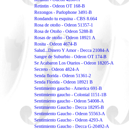
Retintin - Odeon OT 168-B
Rezongos - Parlophone 3491-B
Rondando tu esquina - CBS 8.664
Rosa de otoño - Odeon 51357-1
Rosa de Otoño - Odeon 5288-B
Rosas de otoño - Odeon 18921 A
Rosita - Odeon 4674-B
Salud...Dinero Y Amor - Decca 21084-A
Sangre de Suburbio - Odeon OT 174-B
Se Acabaron Los Otarios - Odeon 18205-A
Secreto - Odeon 4824-A
Senda florida - Odeon 51361-2
Senda Florida - Odeon 18921 B
Sentimiento gaucho - America 691-B
Sentimiento gaucho - Colonial 1151-1B
Sentimiento gaucho - Odeon 54008-A
Sentimiento Gaucho - Decca 18295-B
Sentimiento Gaucho - Odeon 55563-A
Sentimiento Gaucho - Odeon 4293-A
Sentimiento Gaucho - Decca G-20492-A