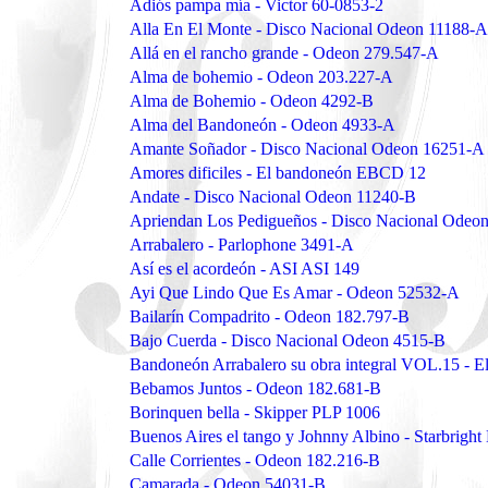
Adiós pampa mía - Victor 60-0853-2
Alla En El Monte - Disco Nacional Odeon 11188-A
Allá en el rancho grande - Odeon 279.547-A
Alma de bohemio - Odeon 203.227-A
Alma de Bohemio - Odeon 4292-B
Alma del Bandoneón - Odeon 4933-A
Amante Soñador - Disco Nacional Odeon 16251-A
Amores dificiles - El bandoneón EBCD 12
Andate - Disco Nacional Odeon 11240-B
Apriendan Los Pedigueños - Disco Nacional Odeo
Arrabalero - Parlophone 3491-A
Así es el acordeón - ASI ASI 149
Ayi Que Lindo Que Es Amar - Odeon 52532-A
Bailarín Compadrito - Odeon 182.797-B
Bajo Cuerda - Disco Nacional Odeon 4515-B
Bandoneón Arrabalero su obra integral VOL.15 -
Bebamos Juntos - Odeon 182.681-B
Borinquen bella - Skipper PLP 1006
Buenos Aires el tango y Johnny Albino - Starbright
Calle Corrientes - Odeon 182.216-B
Camarada - Odeon 54031-B