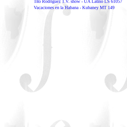
Tito Rodríguez T.V. show - UA Latino LS 61057
Vacaciones en la Habana - Kubaney MT 149