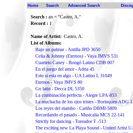
Home
Search
Advanced Search
Disco
Search :
an = "Castro, A."
Record :
1
Name of Artist:
Castro, A.
List of Albums:
Bajo un palmar - Antilla JPD 3650
Celia & Johnny (Eternos) - Vaya JMVS 531
Cuarteto Caney - Bongó Latino CDB 007
En el juego del amor - Adria 45
Esto si esta en algo - UA Latino L 31049
Eternos - Vaya JMVS 80
Go latin - Decca DL 5350
La combinación perfecta - Alegre LPA-853
La muchacha de los ojos tristes - Borinquen ADG 
Los reyes del mambo - Cariño DBMI-5809
Recordando el pasado - Musicalia MCS 22-141
Strictly for dancing - Toreador T -513
The exciting new La Playa Sound - United Artist 