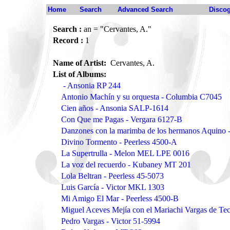
Home
Search
Advanced Search
Disco
Search :
an = "Cervantes, A."
Record :
1
Name of Artist:
Cervantes, A.
List of Albums:
- Ansonia RP 244
Antonio Machín y su orquesta - Columbia C7045
Cien años - Ansonia SALP-1614
Con Que me Pagas - Vergara 6127-B
Danzones con la marimba de los hermanos Aquino 
Divino Tormento - Peerless 4500-A
La Supertrulla - Melon MEL LPE 0016
La voz del recuerdo - Kubaney MT 201
Lola Beltran - Peerless 45-5073
Luis García - Victor MKL 1303
Mi Amigo El Mar - Peerless 4500-B
Miguel Aceves Mejía con el Mariachi Vargas de Teca
Pedro Vargas - Victor 51-5994