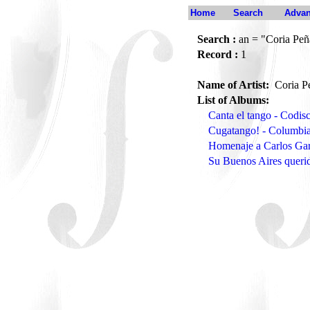
Home
Search
Advan
Search :
an = "Coria Peñ
Record :
1
Name of Artist:
Coria P
List of Albums:
Canta el tango - Codi
Cugatango! - Columbi
Homenaje a Carlos Gar
Su Buenos Aires querid