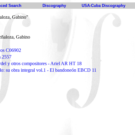
ced Search
Discography
USA-Cuba Discography
aloza, Gabino"
eñaloza, Gabino
scos C06902
a 2557
del y otros compositores - Ariel AR HT 18
o: su obra integral vol.1 - El bandoneón EBCD 11