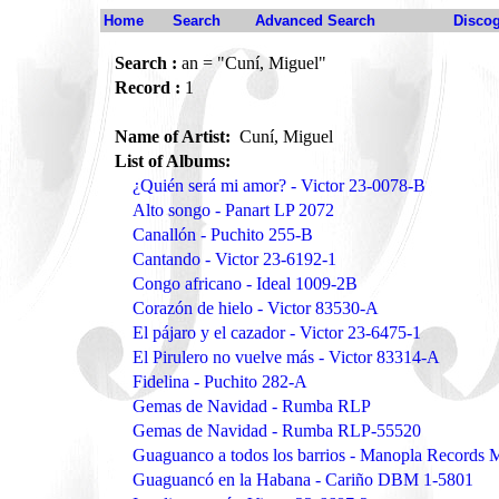
Home
Search
Advanced Search
Disco
Search :
an = "Cuní, Miguel"
Record :
1
Name of Artist:
Cuní, Miguel
List of Albums:
¿Quién será mi amor? - Victor 23-0078-B
Alto songo - Panart LP 2072
Canallón - Puchito 255-B
Cantando - Victor 23-6192-1
Congo africano - Ideal 1009-2B
Corazón de hielo - Victor 83530-A
El pájaro y el cazador - Victor 23-6475-1
El Pirulero no vuelve más - Victor 83314-A
Fidelina - Puchito 282-A
Gemas de Navidad - Rumba RLP
Gemas de Navidad - Rumba RLP-55520
Guaguanco a todos los barrios - Manopla Records
Guaguancó en la Habana - Cariño DBM 1-5801