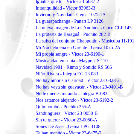
Igualita que tú - Victor 23-6687-2
Intranquilidad - Victor 83963-B
Invierno y Navidad - Gema 1075-1A
La guarapachanga - Panart LP 3126
La nueva imagen de Los Andinos - Coco CLP 145
La protesta de Baraguá - Puchito 282-B
La salsa del conjunto Chappottín - Musicuba 11-10
Mi Nochebuena en Oriente - Gema 1075-2A
Mi propia sangre - Victor 23-6190-1
Musicalidad en sepia - Maype US 110
Navidad 1981 - Ritmo y Sonido RS 506
Niño Rivera - Integra EG 13.083
No hay amor sin Caridad - Victor 23-6323-2
No hay yaya sin guayacán - Victor 23-0401-B
No te quedes mirando - Integra B-083
Nos estamos alejando - Victor 23-6192-2
Quimbombó - Puchito 255-A
Sandunguera - Victor 23-0050-B
Sin tu querer - Victor 23-0050-A
Sones De Ayer - Gema LPG-1108
Te han mentido - Victor 23-6475-2