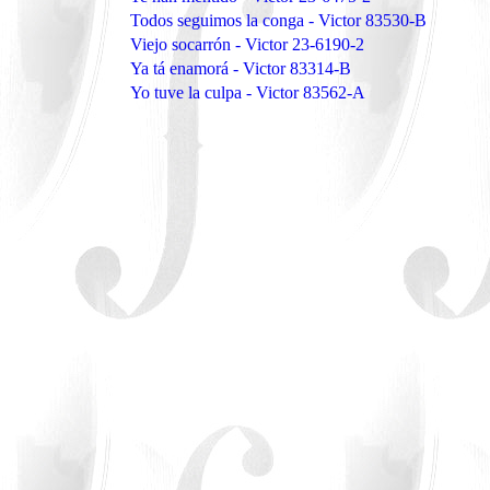
Todos seguimos la conga - Victor 83530-B
Viejo socarrón - Victor 23-6190-2
Ya tá enamorá - Victor 83314-B
Yo tuve la culpa - Victor 83562-A